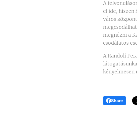
A felvonuláson
el ide, hiszen
város központj
megcsodálhatj
megnézni a Ka
csodálatos e
A Randoli Per
látogatásunka
kényelmesen ü
Share