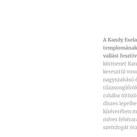
A Kandy Esela
templomának,
vallási fesztiv
körmenet Kand
keresztül vonu
nagyszabású é
tűzzsonglőrök
ruhába öltözö
díszes lepelbe
kíséretében m
míves fehérar
szemfogát örz