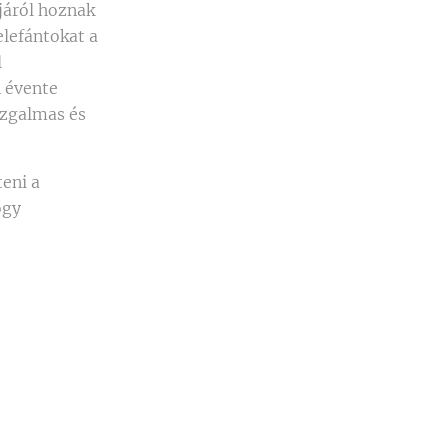
tjáról hoznak
elefántokat a
l
n évente
izgalmas és
eni a
ogy