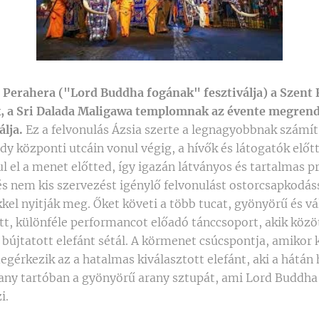
 Perahera ("Lord Buddha fogának" fesztiválja) a Szent 
 a Sri Dalada Maligawa templomnak az évente megrend
álja.
Ez a felvonulás Ázsia szerte a legnagyobbnak számít
y központi utcáin vonul végig, a hívők és látogatók előtt
l el a menet előtted, így igazán látványos és tartalmas 
s nem kis szervezést igénylő felvonulást ostorcsapkodáss
kel nyitják meg. Őket követi a több tucat, gyönyörű és v
tt, különféle performancot előadó tánccsoport, akik közö
 bújtatott elefánt sétál. A körmenet csúcspontja, amikor 
egérkezik az a hatalmas kiválasztott elefánt, aki a hátán
any tartóban a gyönyörű arany sztupát, ami Lord Buddha
i.