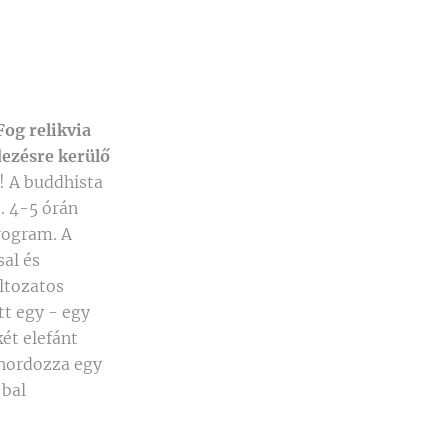
Fog relikvia
ezésre kerülő
!
A
buddhista
. 4-5 órán
program. A
al és
áltozatos
tt egy - egy
két elefánt
 hordozza egy
 bal