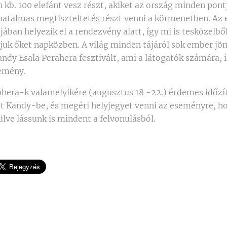
 kb. 100 elefánt vesz részt, akiket az ország minden pon
 hatalmas megtiszteltetés részt venni a körmenetben. Az 
ában helyezik el a rendezvény alatt, így mi is tesközelbő
uk őket napközben. A világ minden tájáról sok ember jö
ndy Esala Perahera fesztivált, ami a látogatók számára, 
semény.
ahera-k valamelyikére (augusztus 18 -22.) érdemes időzít
t Kandy-be, és megéri helyjegyet venni az eseményre, h
lve lássunk is mindent a felvonulásból.