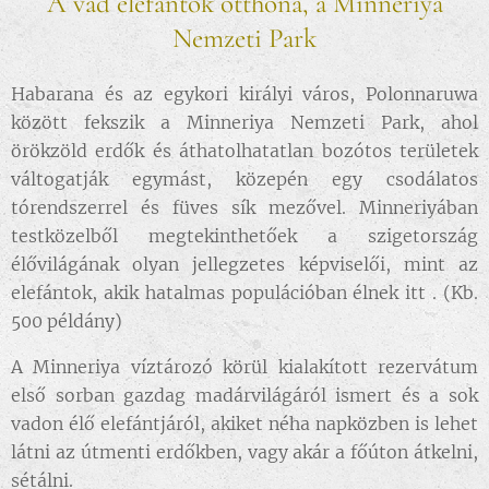
A vad elefántok otthona, a Minneriya
Nemzeti Park
Habarana és az egykori királyi város, Polonnaruwa
között fekszik a Minneriya Nemzeti Park, ahol
örökzöld erdők és áthatolhatatlan bozótos területek
váltogatják egymást, közepén egy csodálatos
tórendszerrel és füves sík mezővel. Minneriyában
testközelből megtekinthetőek a szigetország
élővilágának olyan jellegzetes képviselői, mint az
elefántok, akik hatalmas populációban élnek itt . (Kb.
500 példány)
A Minneriya víztározó körül kialakított rezervátum
első sorban gazdag madárvilágáról ismert és a sok
vadon élő elefántjáról, akiket néha napközben is lehet
látni az útmenti erdőkben, vagy akár a főúton átkelni,
sétálni.