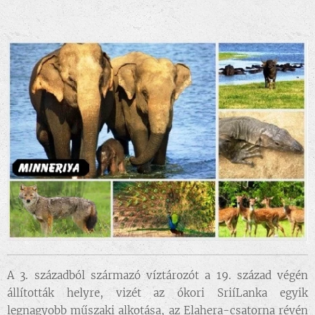
A 3. századból származó víztározót a 19. század végén
állították helyre, vizét az ókori SriíLanka egyik
legnagyobb műszaki alkotása, az Elahera-csatorna révén