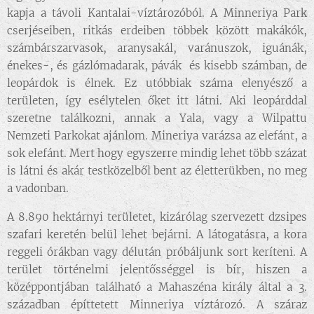
kapja a távoli Kantalai-víztározóból. A Minneriya Park
cserjéseiben, ritkás erdeiben többek között makákók,
számbárszarvasok, aranysakál, varánuszok, iguánák,
énekes-, és gázlómadarak, pávák és kisebb számban, de
leopárdok is élnek. Ez utóbbiak száma elenyésző a
területen, így esélytelen őket itt látni. Aki leopárddal
szeretne találkozni, annak a Yala, vagy a Wilpattu
Nemzeti Parkokat ajánlom. Mineriya varázsa az elefánt, a
sok elefánt. Mert hogy egyszerre mindig lehet több százat
is látni és akár testközelből bent az életterükben, no meg
a vadonban.
A 8.890 hektárnyi területet, kizárólag szervezett dzsipes
szafari keretén belül lehet bejárni. A látogatásra, a kora
reggeli órákban vagy délután próbáljunk sort keríteni. A
terület történelmi jelentősséggel is bír, hiszen a
középpontjában található a Mahaszéna király által a 3.
században építtetett Minneriya víztározó. A száraz