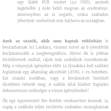
egy újabb PCR tesztet (40 USD), aminek
legkésőbb 3 órán belül megvan az eredménye.
Amennyiben az is negatív, utána szabadon
jöhetünk-mehetünk már bárhova az országban.
Azok az utazók, akik nem kaptak védőoltást
is
beutazhatnak Srí Lankára, viszont mivel az ő jelenlétük
kockázatosabb a megbetegedésre, illetve ők is jobban
fertőzhetnek ezáltal, rájuk más szabályok vonatkoznak.
Még a vízumjuk igénylése előtt 14 éjszakára kell szállást
foglalniuk egy államilag akreditált LEVEL 1-es hotelben.
Ezt utazási irodában, vagy a kiválasztott hotelnél
direktben tehetik meg. A szállás által kiadott foglalási
dokumentum szükséges a vízum igénylésekor!
Ők egy úgynevezett Bio Bubble rendszerben lesznek. 14
napig a szálloda teljes területén szabadon mozoghatnak