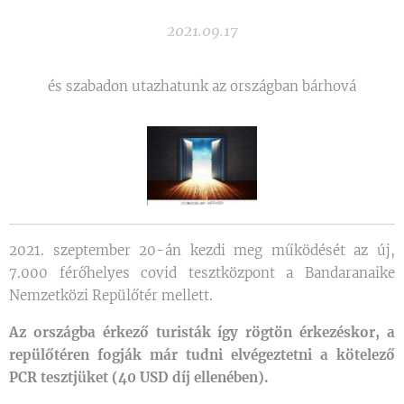
2021.09.17
és szabadon utazhatunk az országban bárhová
2021. szeptember 20-án kezdi meg működését az új,
7.000 férőhelyes covid tesztközpont a Bandaranaike
Nemzetközi Repülőtér mellett.
Az országba érkező turisták így rögtön érkezéskor, a
repülőtéren fogják már tudni elvégeztetni a kötelező
PCR tesztjüket (40 USD díj ellenében).