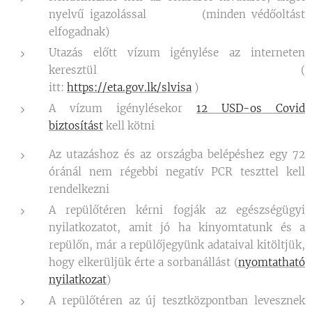
nyelvű igazolással (minden védőoltást
elfogadnak)
Utazás előtt vízum igénylése az interneten
keresztül (
itt:
https://eta.gov.lk/slvisa
)
A vízum igénylésekor
12 USD-os Covid
biztosítást
kell kötni
Az utazáshoz és az országba belépéshez egy 72
óránál nem régebbi negatív PCR teszttel kell
rendelkezni
A repülőtéren kérni fogják az egészségügyi
nyilatkozatot, amit jó ha kinyomtatunk és a
repülőn, már a repülőjegyünk adataival kitöltjük,
hogy elkerüljük érte a sorbanállást (
nyomtatható
nyilatkozat
)
A repülőtéren az új tesztközpontban levesznek