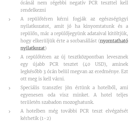
óránál nem régebbi negatív PCR teszttel kell
rendelkezni
A repülőtéren kérni fogják az egészségügyi
nyilatkozatot, amit jó ha kinyomtatunk és a
repülőn, már a repülőjegyünk adataival kitöltjük,
hogy elkerüljük érte a sorbanállást (
nyomtatható
nyilatkozat
)
A repülőtéren az új tesztközpontban levesznek
egy újabb PCR tesztet (40 USD), aminek
legkésőbb 3 órán belül megvan az eredménye. Ezt
ott meg is kell várni.
Speciális transzfer jön értünk a hotelből, ami
egyenesen oda visz minket. A hotel teljes
területén szabadon mozoghatunk.
A hotelben még további PCR teszt elvégzését
kérhetik (1-2)