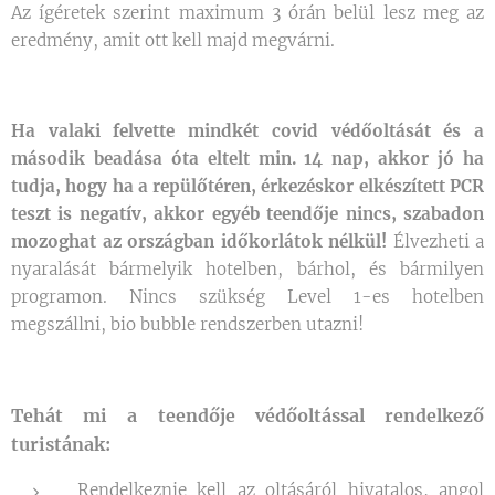
Az ígéretek szerint maximum 3 órán belül lesz meg az
eredmény, amit ott kell majd megvárni.
Ha valaki felvette mindkét covid védőoltását és a
második beadása óta eltelt min. 14 nap, akkor jó ha
tudja, hogy ha a repülőtéren, érkezéskor elkészített PCR
teszt is negatív, akkor egyéb teendője nincs, szabadon
mozoghat az országban időkorlátok nélkül!
Élvezheti a
nyaralását bármelyik hotelben, bárhol, és bármilyen
programon. Nincs szükség Level 1-es hotelben
megszállni, bio bubble rendszerben utazni!
Tehát mi a teendője védőoltással rendelkező
turistának:
Rendelkeznie kell az oltásáról hivatalos, angol