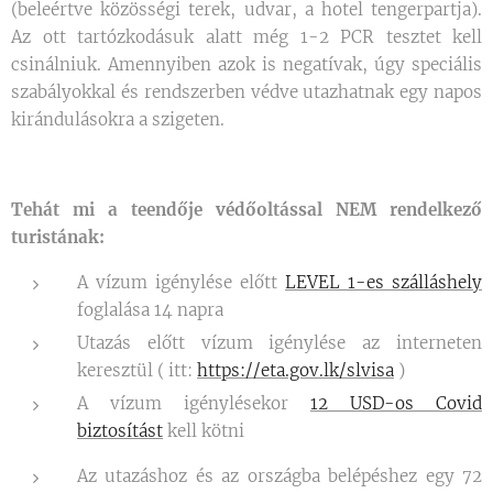
(beleértve közösségi terek, udvar, a hotel tengerpartja).
Az ott tartózkodásuk alatt még 1-2 PCR tesztet kell
csinálniuk. Amennyiben azok is negatívak, úgy speciális
szabályokkal és rendszerben védve utazhatnak egy napos
kirándulásokra a szigeten.
Tehát mi a teendője védőoltással NEM rendelkező
turistának:
A vízum igénylése előtt
LEVEL 1-es szálláshely
foglalása 14 napra
Utazás előtt vízum igénylése az interneten
keresztül ( itt:
https://eta.gov.lk/slvisa
)
A vízum igénylésekor
12 USD-os Covid
biztosítást
kell kötni
Az utazáshoz és az országba belépéshez egy 72